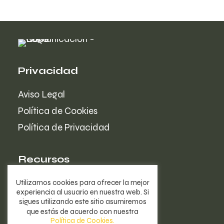
Privacidad
Aviso Legal
Qué hacer si me
hackean Instagram:
Política de Cookies
Guía Completa
Política de Privacidad
LEER MÁS
Recursos
La Agencia
Utilizamos cookies para ofrecer la mejor
experiencia al usuario en nuestra web. Si
Portfolio
sigues utilizando este sitio asumiremos
que estás de acuerdo con nuestra
Blog
Política de Cookies.