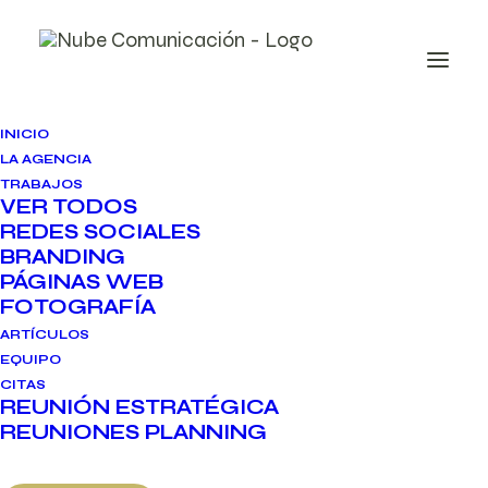
INICIO
LA AGENCIA
TRABAJOS
VER TODOS
REDES SOCIALES
2 de julio de 2026
BRANDING
6 minutos de lectura
PÁGINAS WEB
FOTOGRAFÍA
ARTÍCULOS
Redes sociales
EQUIPO
CITAS
en vacaciones:
REUNIÓN ESTRATÉGICA
REUNIONES PLANNING
cómo