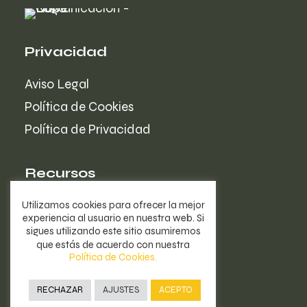
Privacidad
Aviso Legal
Redes sociales en
vacaciones: cómo
Política de Cookies
gestionarlas en 5 pasos
Política de Privacidad
LEER MÁS
Recursos
La Agencia
Utilizamos cookies para ofrecer la mejor
experiencia al usuario en nuestra web. Si
Portfolio
sigues utilizando este sitio asumiremos
que estás de acuerdo con nuestra
Blog
Política de Cookies.
RECHAZAR
AJUSTES
ACEPTO