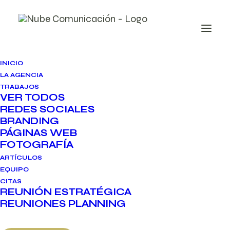
INICIO
LA AGENCIA
TRABAJOS
VER TODOS
REDES SOCIALES
9 de septiembre de 2025
BRANDING
7 minutos de lectura
PÁGINAS WEB
FOTOGRAFÍA
ARTÍCULOS
Cuántos
EQUIPO
CITAS
Hashtags Poner
REUNIÓN ESTRATÉGICA
REUNIONES PLANNING
En Instagram