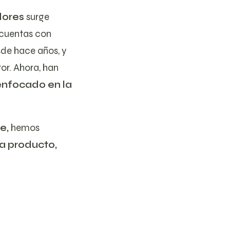
dores
surge
 cuentas con
sde hace años, y
or. Ahora, han
enfocado en la
e,
hemos
a producto,