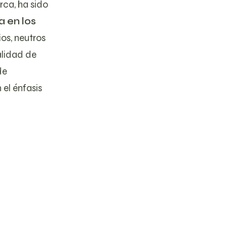
rca, ha sido
a en los
os, neutros
alidad de
de
el énfasis