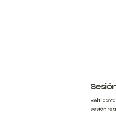
Sesión
Belti
contac
sesión rea