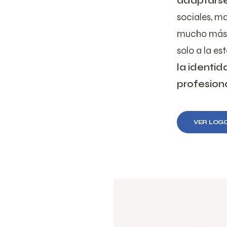
adaptarse
sociales, ma
mucho más. 
solo a la e
la identid
profesion
VER LOG