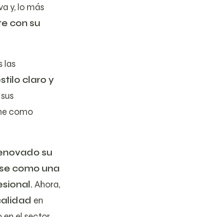
va y, lo más
e con su
 las
tilo claro y
 sus
ine como
enovado su
rse como una
sional.
Ahora,
calidad
en
 en el sector