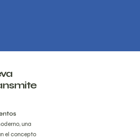
eva
ransmite
entos
moderno, una
an el concepto