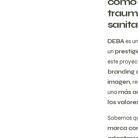
como r
trauma
sanita
DEBA
es u
un
prestig
este proyec
branding 
imagen,
re
uno
más ac
los valore
Sabemos q
marca com