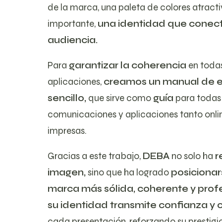
de la marca, una paleta de colores atracti
importante,
una identidad que conect
audiencia.
Para
garantizar la coherencia
en todas
aplicaciones,
creamos un manual de es
sencillo,
que sirve como
guía
para todas
comunicaciones y aplicaciones tanto onl
impresas.
Gracias a este trabajo,
DEBA
no solo ha
r
imagen,
sino que ha logrado
posiciona
marca más sólida, coherente y profe
su identidad transmite confianza y 
cada presentación, reforzando su prestigio